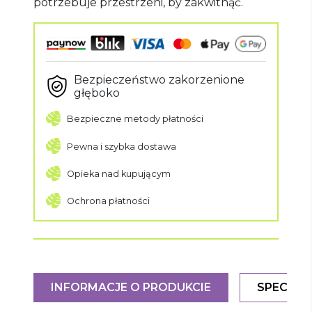
potrzebuje przestrzeni, by zakwitnąć.
Bezpieczeństwo zakorzenione
głęboko
Bezpieczne metody płatności
Pewna i szybka dostawa
Opieka nad kupującym
Ochrona płatności
INFORMACJE O PRODUKCIE
SPECYFI