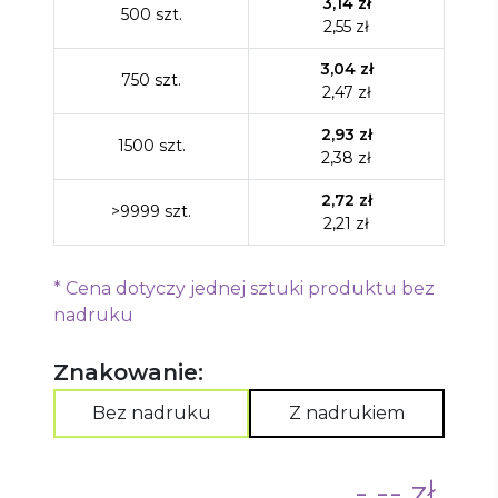
3,14
zł
500
szt.
2,55
zł
3,04
zł
750
szt.
2,47
zł
2,93
zł
1500
szt.
2,38
zł
2,72
zł
>9999
szt.
2,21
zł
*
Cena dotyczy jednej sztuki produktu bez
nadruku
Znakowanie:
Bez nadruku
Z nadrukiem
-,-- zł