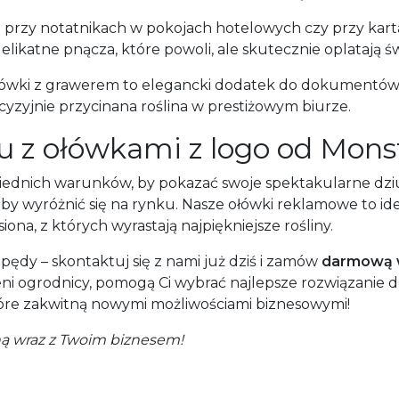
i przy notatnikach w pokojach hotelowych czy przy kart
likatne pnącza, które powoli, ale skutecznie oplatają ś
ołówki z grawerem to elegancki dodatek do dokumentów
ecyzyjnie przycinana roślina w prestiżowym biurze.
u z ołówkami z logo od Mons
iednich warunków, by pokazać swoje spektakularne dziu
 wyróżnić się na rynku. Nasze ołówki reklamowe to idea
na, z których wyrastają najpiękniejsze rośliny.
pędy – skontaktuj się z nami już dziś i zamów
darmową 
zeni ogrodnicy, pomogą Ci wybrać najlepsze rozwiązanie 
re zakwitną nowymi możliwościami biznesowymi!
ną wraz z Twoim biznesem!