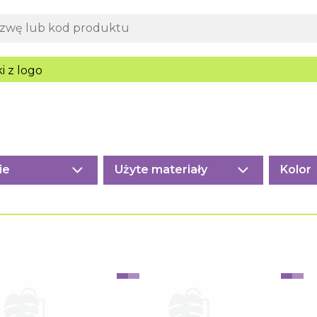
i z logo
ie
Użyte materiały
Kolor