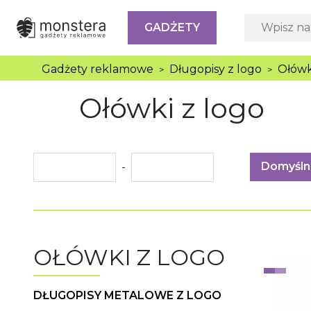
GADŻETY
Gadżety reklamowe
Długopisy z logo
Ołówk
>
>
Ołówki z logo
Domyśln
-
OŁÓWKI Z LOGO
DŁUGOPISY METALOWE Z LOGO