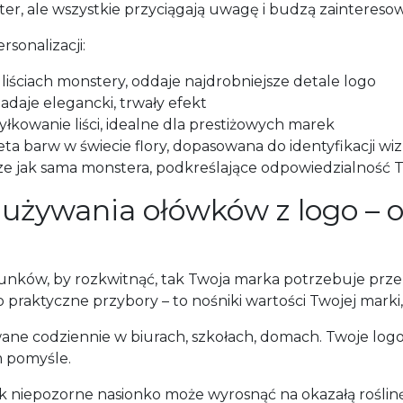
er, ale wszystkie przyciągają uwagę i budzą zainteresow
sonalizacji:
liściach monstery, oddaje najdrobniejsze detale logo
nadaje elegancki, trwały efekt
żyłkowanie liści, idealne dla prestiżowych marek
eta barw w świecie flory, dopasowana do identyfikacji wi
ze jak sama monstera, podkreślające odpowiedzialność T
 używania ołówków z logo – 
runków, by rozkwitnąć, tak Twoja marka potrzebuje pr
ko praktyczne przybory – to nośniki wartości Twojej mark
ane codziennie w biurach, szkołach, domach. Twoje lo
 pomyśle.
k niepozorne nasionko może wyrosnąć na okazałą roślinę,