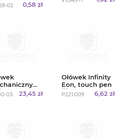
V9345-17
0,58
zł
Marathon
69-02
ówek
Ołówek Infinity
chaniczny
Eon, touch pen
 rOtring
23,45
zł
6,62
zł
10-03
P221.009
ky