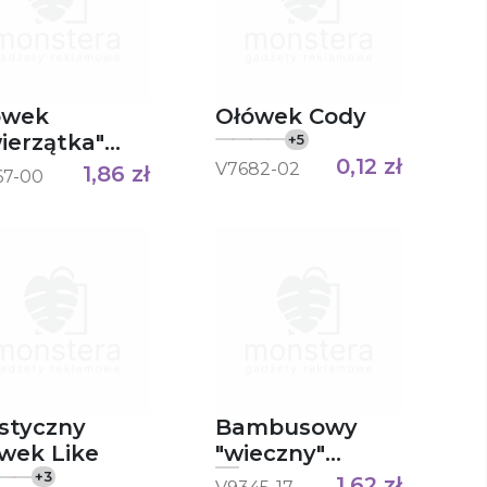
ówek
Ołówek Cody
ierzątka"
+
5
0,12
zł
den
V7682-02
1,86
zł
67-00
styczny
Bambusowy
ołówek Like
"wieczny"
ołówek B'RIGHT
+
3
1,62
zł