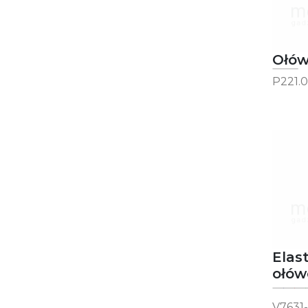
Ołów
P221.0
Elas
ołów
V7631-