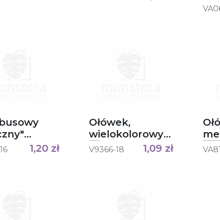
VA0
busowy
Ołówek,
Oł
czny"
wielokolorowy
me
ek
rysik
ABS
1,20
zł
1,09
zł
16
V9366-18
VA8
Tik