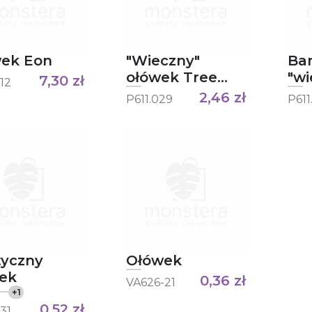
ek Eon
"Wieczny"
Ba
ołówek Tree
"wi
7,30
zł
12
Free Infinity
ołó
2,46
zł
P611.029
P611
gu
tyczny
Ołówek
ek
0,36
zł
VA626-21
+
1
0,52
zł
31