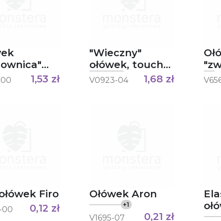
wek
"Wieczny"
Oł
rownica"
ołówek, touch
"zw
er
pen Evald
Ca
1,53
zł
1,68
zł
-00
V0923-04
V65
Mini ołówek Firo
Ołówek Aron
Ela
+
1
0,12
zł
-00
0,21
zł
V1695-07