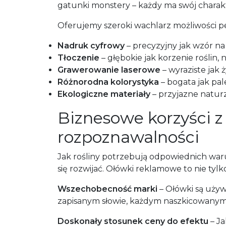
gatunki monstery – każdy ma swój charakt
Oferujemy szeroki wachlarz możliwości per
Nadruk cyfrowy
– precyzyjny jak wzór na 
Tłoczenie
– głębokie jak korzenie roślin, 
Grawerowanie laserowe
– wyraziste jak 
Różnorodna kolorystyka
– bogata jak pal
Ekologiczne materiały
– przyjazne natur
Biznesowe korzyści z
rozpoznawalności
Jak rośliny potrzebują odpowiednich wa
się rozwijać. Ołówki reklamowe to nie tyl
Wszechobecność marki
– Ołówki są używ
zapisanym słowie, każdym naszkicowanym
Doskonały stosunek ceny do efektu
– Ja