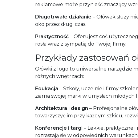
reklamowe może przynieść znaczący wzro
Długotrwałe działanie
– Ołówek służy mies
oko przez długi czas.
Praktyczność
– Oferujesz coś użyteczneg
rosła wraz z sympatią do Twojej firmy.
Przykłady zastosowań 
Ołówki z logo to uniwersalne narzędzie ma
różnych wnętrzach:
Edukacja
– Szkoły, uczelnie i firmy szko
ziarna swojej marki w umysłach młodych l
Architektura i design
– Profesjonalne ołó
towarzyszyć im przy każdym szkicu, rozwija
Konferencje i targi
– Lekkie, praktyczne i
rozrastają się w odpowiednich warunkach,