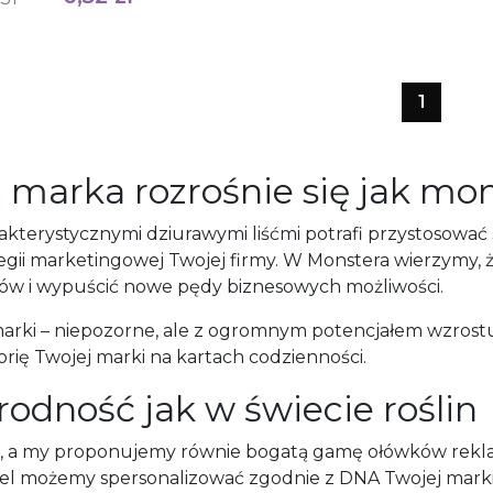
1
 marka rozrośnie się jak mon
rakterystycznymi dziurawymi liśćmi potrafi przystosować
rategii marketingowej Twojej firmy. W Monstera wierzymy
tów i wypuścić nowe pędy biznesowych możliwości.
marki – niepozorne, ale z ogromnym potencjałem wzrostu
orię Twojej marki na kartach codzienności.
rodność jak w świecie roślin
lin, a my proponujemy równie bogatą gamę ołówków re
 możemy spersonalizować zgodnie z DNA Twojej marki. 