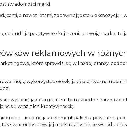
st świadomości marki.
iącami, a nawet latami, zapewniając stałą ekspozycję Twoj
o, co buduje pozytywne skojarzenia z Twoją marką. To j
ołówków reklamowych w różnyc
rketingowe, które sprawdzi się w każdej branży, podobni
leniowe mogą wykorzystać ołówki jako praktyczne upomink
udzi.
wki z wysokiej jakości grafitem to niezbędne narzędzie 
jąc się wraz z ich kreatywnością.
 niedrogie – idealne jako element pakietu powitalnego dl
 tak świadomość Twojej marki rozrośnie się wśród ucze