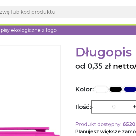
pisy ekologiczne z logo
Długopis
od 0,35 zł
netto/
Kolor:
-
Ilość:
Produkt dostępny:
6520
Planujesz większe zamó