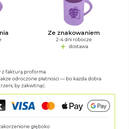
nia
Ze znakowaniem
e
2-4 dni robocze
dostawa
w z fakturą proforma.
 także odroczone płatności — bo każda dobra
rzeni, by zakwitnąć.
zakorzenione głęboko