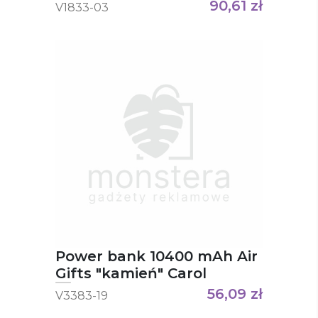
Collection, ładowarka
90,61
zł
V1833-03
bezprzewodowa 5W-15W
Cory
Power bank 10400 mAh Air
Gifts "kamień" Carol
56,09
zł
V3383-19