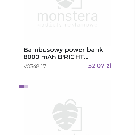
Bambusowy power bank
8000 mAh B'RIGHT
Caroline
52,07
zł
V0348-17