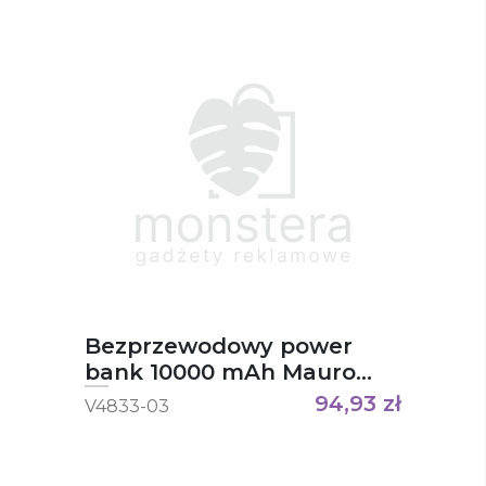
Bezprzewodowy power
bank 10000 mAh Mauro
Conti z przyssawkami,
94,93
zł
V4833-03
ładowarka bezprzewodowa
10W Stef