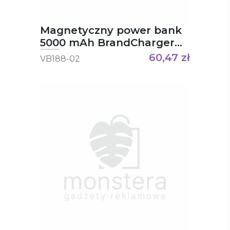
Magnetyczny power bank
5000 mAh BrandCharger
Powercharge Air
60,47
zł
VB188-02