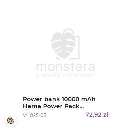
Power bank 10000 mAh
Hama Power Pack
Performance
72,92
zł
VH025-03