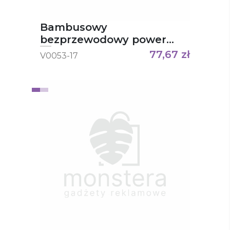
Bambusowy
bezprzewodowy power
bank 8000 mAh B'RIGHT,
77,67
zł
V0053-17
ładowarka bezprzewodowa
15W Benson