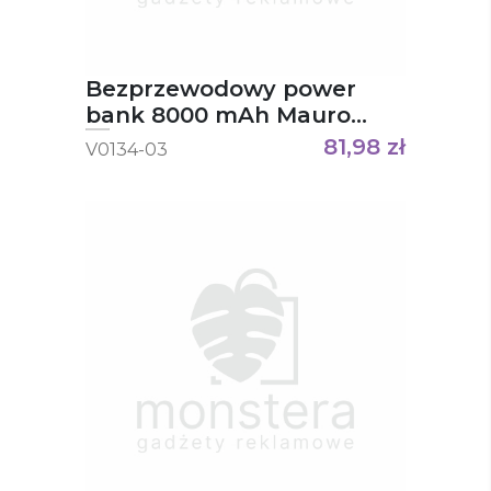
Bezprzewodowy power
bank 8000 mAh Mauro
Conti, ładowarka
81,98
zł
V0134-03
bezprzewodowa 5W Eric