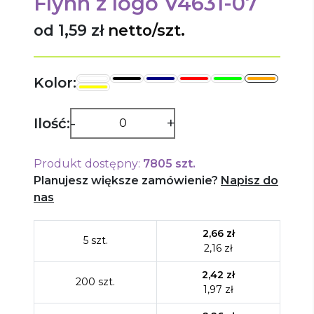
Flynn
z logo
V4631-07
od 1,59 zł
netto/szt.
Kolor:
-
+
Ilość:
Produkt dostępny:
7805
szt.
Planujesz większe zamówienie?
Napisz do
nas
2,66
zł
5
szt.
2,16
zł
2,42
zł
200
szt.
1,97
zł