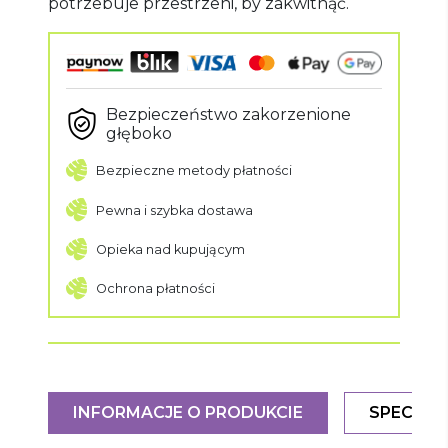
potrzebuje przestrzeni, by zakwitnąć.
Bezpieczeństwo zakorzenione
głęboko
Bezpieczne metody płatności
Pewna i szybka dostawa
Opieka nad kupującym
Ochrona płatności
INFORMACJE O PRODUKCIE
SPECYFI