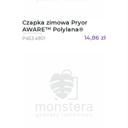
Czapka zimowa Pryor
AWARE™ Polylana®
14,86
zł
P453.4901