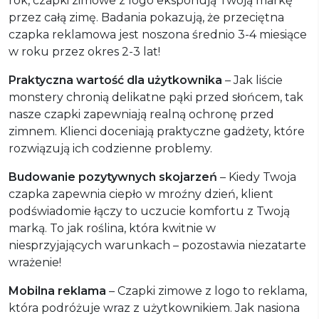
rok, czapki zimowe z logo eksponują Twoją markę
przez całą zimę. Badania pokazują, że przeciętna
czapka reklamowa jest noszona średnio 3-4 miesiące
w roku przez okres 2-3 lat!
Praktyczna wartość dla użytkownika
– Jak liście
monstery chronią delikatne pąki przed słońcem, tak
nasze czapki zapewniają realną ochronę przed
zimnem. Klienci doceniają praktyczne gadżety, które
rozwiązują ich codzienne problemy.
Budowanie pozytywnych skojarzeń
– Kiedy Twoja
czapka zapewnia ciepło w mroźny dzień, klient
podświadomie łączy to uczucie komfortu z Twoją
marką. To jak roślina, która kwitnie w
niesprzyjających warunkach – pozostawia niezatarte
wrażenie!
Mobilna reklama
– Czapki zimowe z logo to reklama,
która podróżuje wraz z użytkownikiem. Jak nasiona