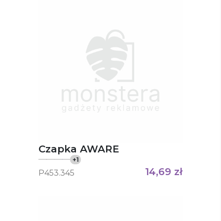
Czapka AWARE
+
1
14,69
zł
P453.345