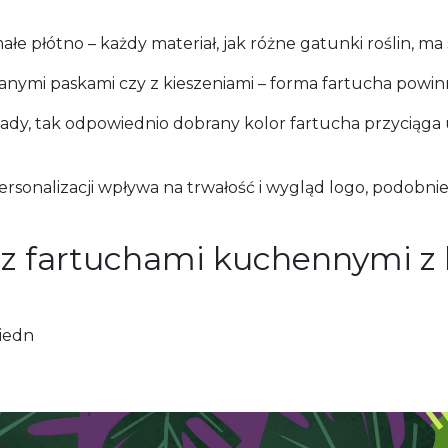
e płótno – każdy materiał, jak różne gatunki roślin, ma 
wanymi paskami czy z kieszeniami – forma fartucha powin
ady, tak odpowiednio dobrany kolor fartucha przyciąg
sonalizacji wpływa na trwałość i wygląd logo, podobni
 fartuchami kuchennymi z lo
iedn