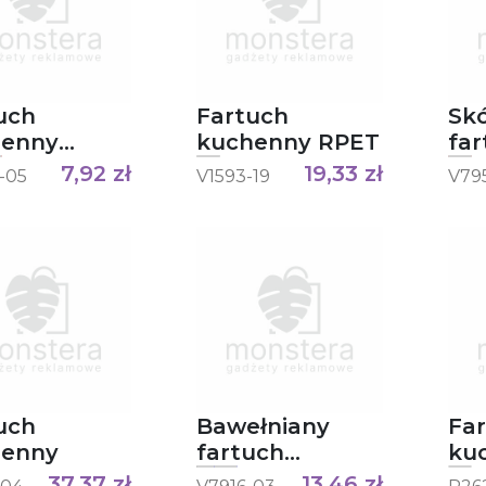
uch
Fartuch
Sk
henny
kuchenny RPET
far
ce
ku
7,92
zł
19,33
zł
-05
V1593-19
V79
uch
Bawełniany
Fa
henny
fartuch
ku
kuchenny
AW
37,37
zł
13,46
zł