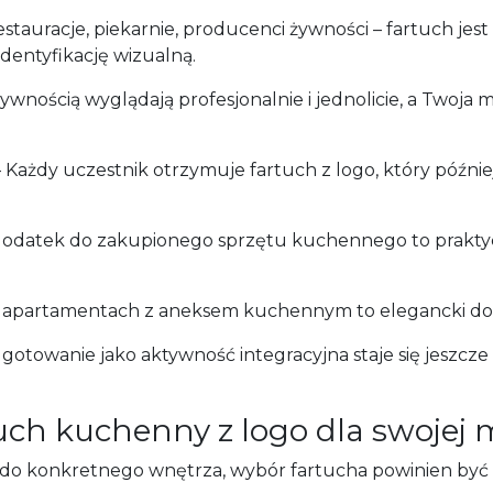
estauracje, piekarnie, producenci żywności – fartuch j
dentyfikację wizualną.
żywnością wyglądają profesjonalnie i jednolicie, a Twoj
 Każdy uczestnik otrzymuje fartuch z logo, który późnie
dodatek do zakupionego sprzętu kuchennego to prakty
w apartamentach z aneksem kuchennym to elegancki do
gotowanie jako aktywność integracyjna staje się jeszcze 
uch kuchenny z logo dla swojej 
y do konkretnego wnętrza, wybór fartucha powinien by