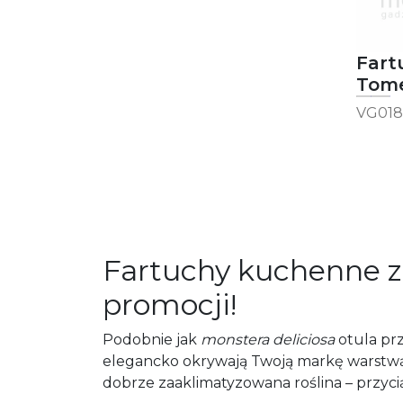
Fart
Tom
VG018
Fartuchy kuchenne z 
promocji!
Podobnie jak
monstera deliciosa
otula prz
elegancko okrywają Twoją markę warstwą
dobrze zaaklimatyzowana roślina – przycią