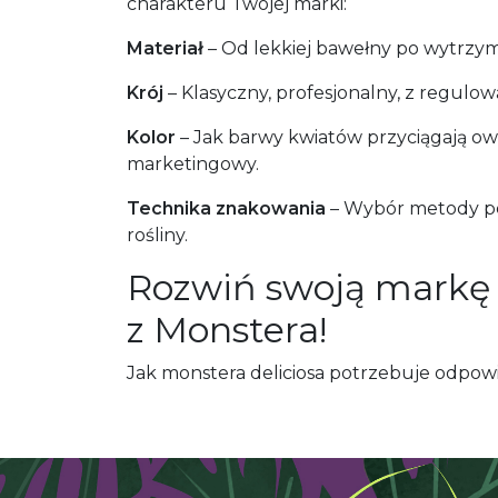
charakteru Twojej marki:
Materiał
– Od lekkiej bawełny po wytrzymał
Krój
– Klasyczny, profesjonalny, z regulo
Kolor
– Jak barwy kwiatów przyciągają ow
marketingowy.
Technika znakowania
– Wybór metody per
rośliny.
Rozwiń swoją markę z
z Monstera!
Jak monstera deliciosa potrzebuje odpow