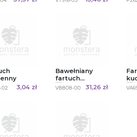
-04
V7916-03
P26
uch
Bawełniany
Fa
henny
fartuch
ku
kuchenny
3,04
zł
31,26
zł
-02
V8808-00
VA69