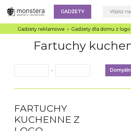
GADŻETY
Gadżety reklamowe
Gadżety dla domu z logo
>
Fartuchy kuchen
Domyśln
-
FARTUCHY
KUCHENNE Z
LOGO