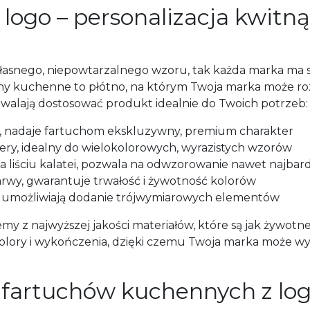
logo – personalizacja kwitn
 własnego, niepowtarzalnego wzoru, tak każda marka ma s
hy kuchenne to płótno, na którym Twoja marka może roz
ozwalają dostosować produkt idealnie do Twoich potrzeb:
a, nadaje fartuchom ekskluzywny, premium charakter
tery, idealny do wielokolorowych, wyrazistych wzorów
a liściu kalatei, pozwala na odwzorowanie nawet najbar
arwy, gwarantuje trwałość i żywotność kolorów
n, umożliwiają dodanie trójwymiarowych elementów
 z najwyższej jakości materiałów, które są jak żywotne 
kolory i wykończenia, dzięki czemu Twoja marka może wy
 fartuchów kuchennych z log