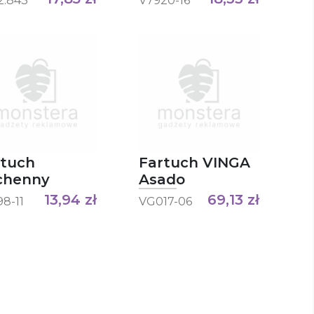
2.843
V7920-16
rtuch
Fartuch VINGA
chenny
Asado
13,94
zł
69,13
zł
8-11
VG017-06