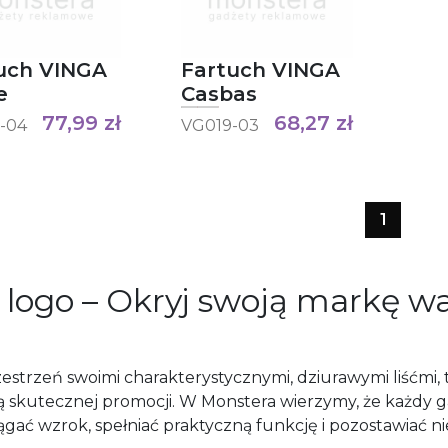
uch VINGA
Fartuch VINGA
e
Casbas
77,99
zł
68,27
zł
-04
VG019-03
1
logo – Okryj swoją markę wa
estrzeń swoimi charakterystycznymi, dziurawymi liśćmi,
 skutecznej promocji. W Monstera wierzymy, że każdy 
gać wzrok, spełniać praktyczną funkcję i pozostawiać ni