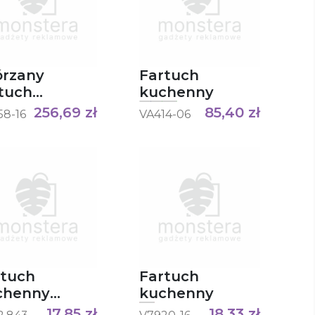
órzany
Fartuch
tuch
kuchenny
chenny
256,69
zł
85,40
zł
58-16
VA414-06
rtuch
Fartuch
chenny
kuchenny
ARE
17,85
zł
18,33
zł