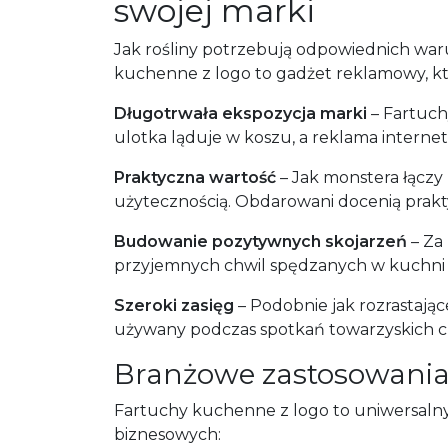
swojej marki
Jak rośliny potrzebują odpowiednich warun
kuchenne z logo to gadżet reklamowy, któ
Długotrwała ekspozycja marki
– Fartuch
ulotka ląduje w koszu, a reklama interne
Praktyczna wartość
– Jak monstera łączy
użytecznością. Obdarowani docenią prakty
Budowanie pozytywnych skojarzeń
– Za 
przyjemnych chwil spędzanych w kuchni –
Szeroki zasięg
– Podobnie jak rozrastają
używany podczas spotkań towarzyskich c
Branżowe zastosowania
Fartuchy kuchenne z logo to uniwersalny
biznesowych: