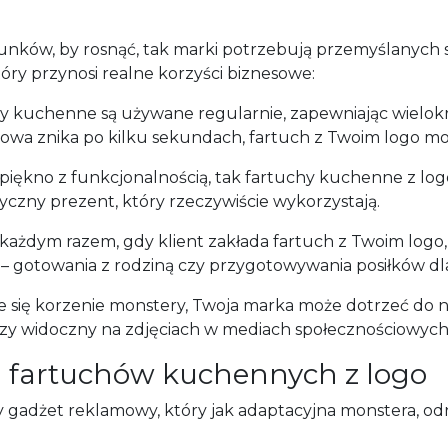
ków, by rosnąć, tak marki potrzebują przemyślanych stra
ry przynosi realne korzyści biznesowe:
y kuchenne są używane regularnie, zapewniając wielok
towa znika po kilku sekundach, fartuch z Twoim logo mo
 piękno z funkcjonalnością, tak fartuchy kuchenne z lo
czny prezent, który rzeczywiście wykorzystają.
każdym razem, gdy klient zakłada fartuch z Twoim logo, 
 gotowania z rodziną czy przygotowywania posiłków dla 
ce się korzenie monstery, Twoja marka może dotrzeć do 
zy widoczny na zdjęciach w mediach społecznościowych
 fartuchów kuchennych z logo
 gadżet reklamowy, który jak adaptacyjna monstera, odn