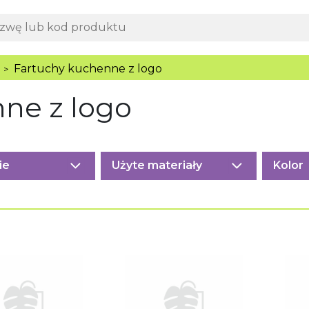
Fartuchy kuchenne z logo
>
ne z logo
ie
Użyte materiały
Kolor