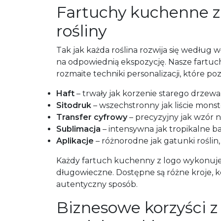
Fartuchy kuchenne z 
rośliny
Tak jak każda roślina rozwija się według
na odpowiednią ekspozycję. Nasze fartuc
rozmaite techniki personalizacji, które p
Haft
– trwały jak korzenie starego drzew
Sitodruk
– wszechstronny jak liście mons
Transfer cyfrowy
– precyzyjny jak wzór n
Sublimacja
– intensywna jak tropikalne b
Aplikacje
– różnorodne jak gatunki rośli
Każdy fartuch kuchenny z logo wykonujemy
długowieczne. Dostępne są różne kroje, 
autentyczny sposób.
Biznesowe korzyści z