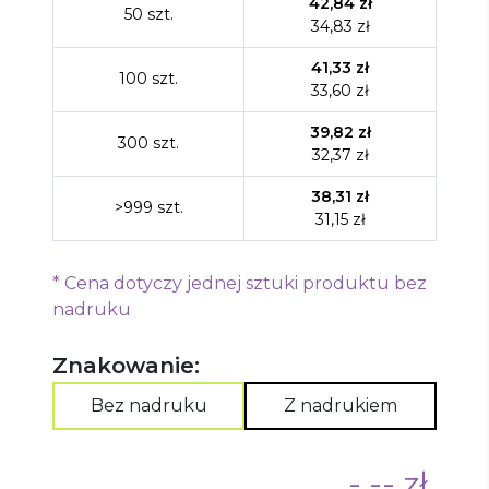
42,84
zł
50
szt.
34,83
zł
41,33
zł
100
szt.
33,60
zł
39,82
zł
300
szt.
32,37
zł
38,31
zł
>999
szt.
31,15
zł
*
Cena dotyczy jednej sztuki produktu bez
nadruku
Znakowanie:
Bez nadruku
Z nadrukiem
-,-- zł