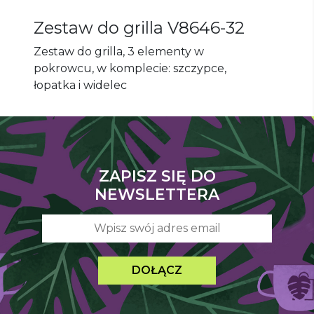
Zestaw do grilla
V8646-32
Zestaw do grilla, 3 elementy w
pokrowcu, w komplecie: szczypce,
łopatka i widelec
ZAPISZ SIĘ DO
NEWSLETTERA
DOŁĄCZ