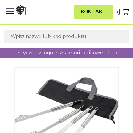
KONTAKT
ety turystyczne z logo
Akcesoria grillowe z logo
>