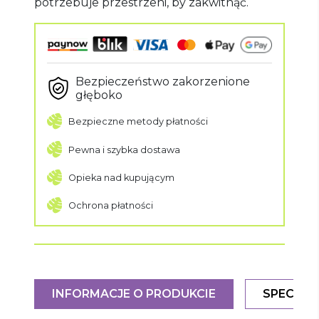
potrzebuje przestrzeni, by zakwitnąć.
Bezpieczeństwo zakorzenione
głęboko
Bezpieczne metody płatności
Pewna i szybka dostawa
Opieka nad kupującym
Ochrona płatności
INFORMACJE O PRODUKCIE
SPECYFI