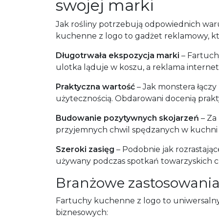
swojej marki
Jak rośliny potrzebują odpowiednich warun
kuchenne z logo to gadżet reklamowy, któ
Długotrwała ekspozycja marki
– Fartuch
ulotka ląduje w koszu, a reklama interne
Praktyczna wartość
– Jak monstera łączy
użytecznością. Obdarowani docenią prakty
Budowanie pozytywnych skojarzeń
– Za 
przyjemnych chwil spędzanych w kuchni –
Szeroki zasięg
– Podobnie jak rozrastają
używany podczas spotkań towarzyskich c
Branżowe zastosowania
Fartuchy kuchenne z logo to uniwersalny
biznesowych: