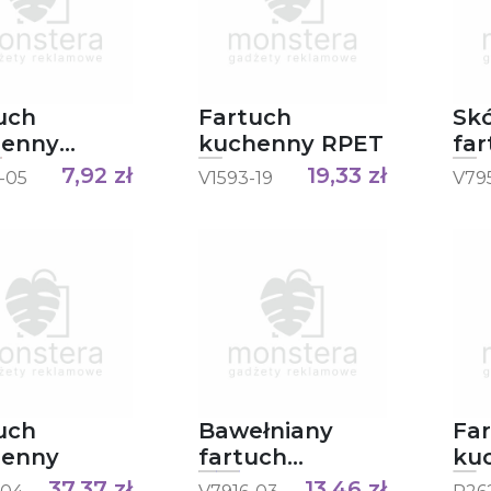
uch
Fartuch
Sk
henny
kuchenny RPET
far
ce
ku
7,92
zł
19,33
zł
-05
V1593-19
V79
uch
Bawełniany
Fa
henny
fartuch
ku
kuchenny
AW
37,37
zł
13,46
zł