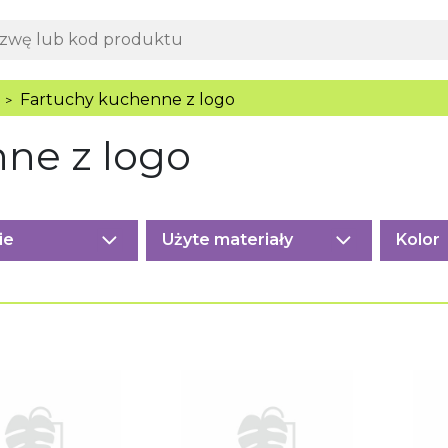
Fartuchy kuchenne z logo
>
ne z logo
ie
Użyte materiały
Kolor