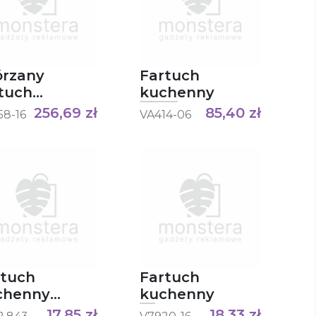
órzany
Fartuch
tuch
kuchenny
chenny
256,69
zł
85,40
zł
58-16
VA414-06
rtuch
Fartuch
chenny
kuchenny
ARE
17,85
zł
18,33
zł