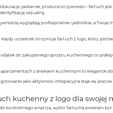
estauracje, piekarnie, producenci żywności – fartuch j
dentyfikację wizualną.
żywnością wyglądają profesjonalnie i jednolicie, a Twoj
 Każdy uczestnik otrzymuje fartuch z logo, który późnie
dodatek do zakupionego sprzętu kuchennego to prakty
w apartamentach z aneksem kuchennym to elegancki do
gotowanie jako aktywność integracyjna staje się jeszcze 
uch kuchenny z logo dla swojej 
y do konkretnego wnętrza, wybór fartucha powinien by