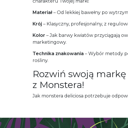
charakteru Twojej marki:
Materiał
– Od lekkiej bawełny po wytrzymał
Krój
– Klasyczny, profesjonalny, z regulo
Kolor
– Jak barwy kwiatów przyciągają ow
marketingowy.
Technika znakowania
– Wybór metody per
rośliny.
Rozwiń swoją markę z
z Monstera!
Jak monstera deliciosa potrzebuje odpow