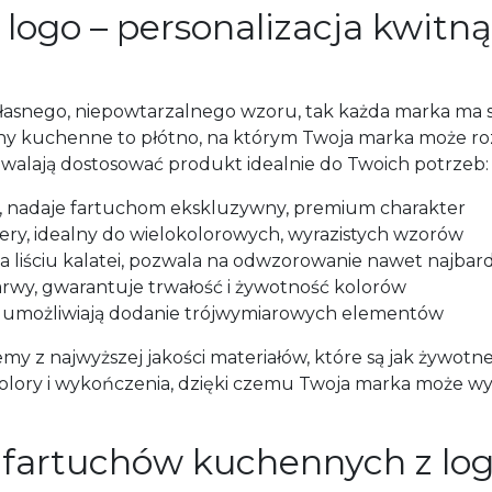
logo – personalizacja kwitn
 własnego, niepowtarzalnego wzoru, tak każda marka ma s
hy kuchenne to płótno, na którym Twoja marka może roz
ozwalają dostosować produkt idealnie do Twoich potrzeb:
a, nadaje fartuchom ekskluzywny, premium charakter
tery, idealny do wielokolorowych, wyrazistych wzorów
a liściu kalatei, pozwala na odwzorowanie nawet najbar
arwy, gwarantuje trwałość i żywotność kolorów
n, umożliwiają dodanie trójwymiarowych elementów
 z najwyższej jakości materiałów, które są jak żywotne 
kolory i wykończenia, dzięki czemu Twoja marka może wy
 fartuchów kuchennych z log