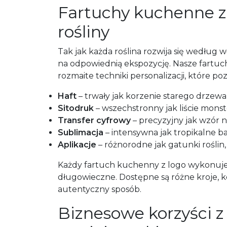
Fartuchy kuchenne z 
rośliny
Tak jak każda roślina rozwija się według
na odpowiednią ekspozycję. Nasze fartuc
rozmaite techniki personalizacji, które p
Haft
– trwały jak korzenie starego drzew
Sitodruk
– wszechstronny jak liście mons
Transfer cyfrowy
– precyzyjny jak wzór n
Sublimacja
– intensywna jak tropikalne b
Aplikacje
– różnorodne jak gatunki rośli
Każdy fartuch kuchenny z logo wykonujemy
długowieczne. Dostępne są różne kroje, 
autentyczny sposób.
Biznesowe korzyści z