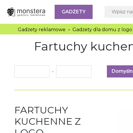
GADŻETY
Gadżety reklamowe
Gadżety dla domu z logo
>
Fartuchy kuchen
Domyśln
-
FARTUCHY
KUCHENNE Z
LOGO