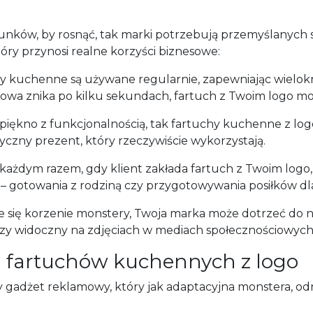
ków, by rosnąć, tak marki potrzebują przemyślanych stra
ry przynosi realne korzyści biznesowe:
y kuchenne są używane regularnie, zapewniając wielok
towa znika po kilku sekundach, fartuch z Twoim logo mo
 piękno z funkcjonalnością, tak fartuchy kuchenne z lo
czny prezent, który rzeczywiście wykorzystają.
każdym razem, gdy klient zakłada fartuch z Twoim logo, 
 gotowania z rodziną czy przygotowywania posiłków dla 
ce się korzenie monstery, Twoja marka może dotrzeć do 
zy widoczny na zdjęciach w mediach społecznościowych
 fartuchów kuchennych z logo
 gadżet reklamowy, który jak adaptacyjna monstera, odn