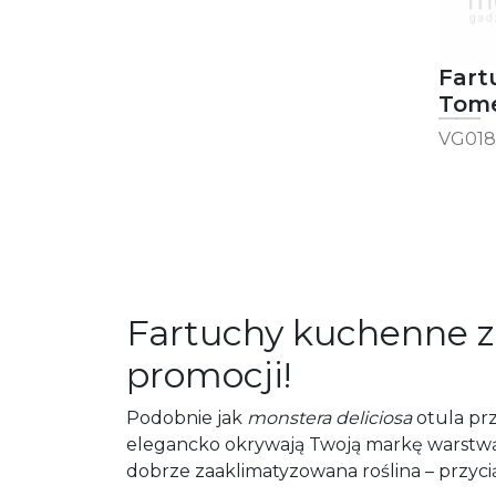
Fart
Tom
VG018
Fartuchy kuchenne z 
promocji!
Podobnie jak
monstera deliciosa
otula prz
elegancko okrywają Twoją markę warstwą
dobrze zaaklimatyzowana roślina – przycią