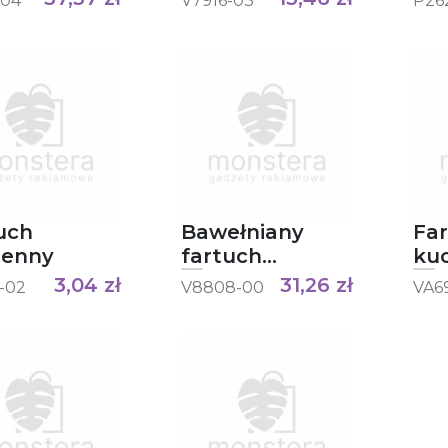
-04
V7916-03
P26
uch
Bawełniany
Fa
henny
fartuch
ku
kuchenny
3,04
zł
31,26
zł
-02
V8808-00
VA69