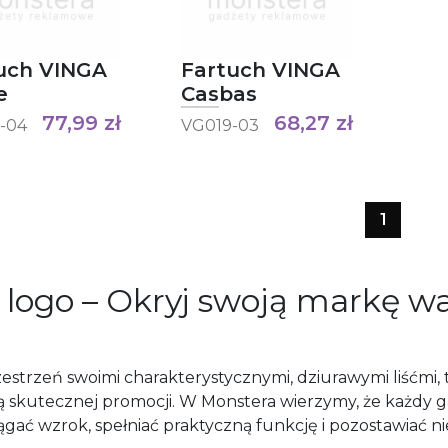
uch VINGA
Fartuch VINGA
e
Casbas
77,99
zł
68,27
zł
-04
VG019-03
1
logo – Okryj swoją markę wa
estrzeń swoimi charakterystycznymi, dziurawymi liśćmi,
 skutecznej promocji. W Monstera wierzymy, że każdy 
gać wzrok, spełniać praktyczną funkcję i pozostawiać ni