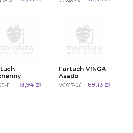
2.843
V7920-16
rtuch
Fartuch VINGA
chenny
Asado
13,94
zł
69,13
zł
8-11
VG017-06