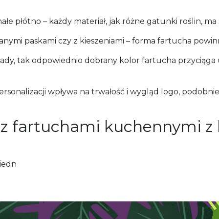
e płótno – każdy materiał, jak różne gatunki roślin, ma 
wanymi paskami czy z kieszeniami – forma fartucha powin
ady, tak odpowiednio dobrany kolor fartucha przyciąg
sonalizacji wpływa na trwałość i wygląd logo, podobni
 fartuchami kuchennymi z lo
iedn