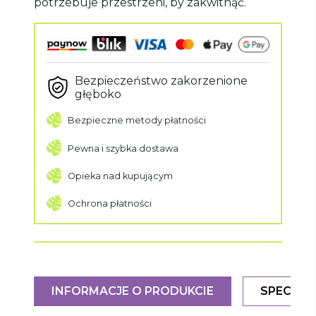
potrzebuje przestrzeni, by zakwitnąć.
Bezpieczeństwo zakorzenione
głęboko
Bezpieczne metody płatności
Pewna i szybka dostawa
Opieka nad kupującym
Ochrona płatności
INFORMACJE O PRODUKCIE
SPECYFI