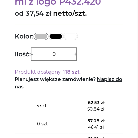
ml
z logo
P432.420
od 37,54 zł
netto/szt.
Kolor:
-
+
Ilość:
Produkt dostępny:
118
szt.
Planujesz większe zamówienie?
Napisz do
nas
62,53
zł
5
szt.
50,84
zł
57,08
zł
10
szt.
46,41
zł