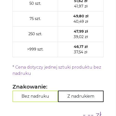
51,62
zł
50
szt.
41,97
zł
49,80
zł
75
szt.
40,49
zł
47,99
zł
250
szt.
39,02
zł
46,17
zł
>999
szt.
37,54
zł
*
Cena dotyczy jednej sztuki produktu bez
nadruku
Znakowanie:
Bez nadruku
Z nadrukiem
-,-- zł