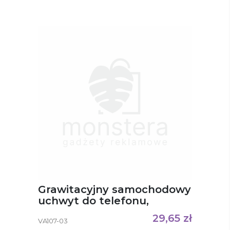
Grawitacyjny samochodowy
uchwyt do telefonu,
ładowarka bezprzewodowa
29,65
zł
VA107-03
15W Amberle