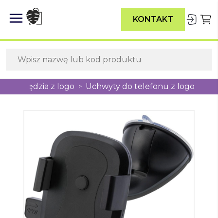
KONTAKT
Narzędzia z logo
Uchwyty do telefonu z logo
>
>