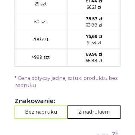
81,44
zł
25
szt.
66,21
zł
78,57
zł
50
szt.
63,88
zł
75,69
zł
200
szt.
61,54
zł
69,96
zł
>999
szt.
56,88
zł
*
Cena dotyczy jednej sztuki produktu bez
nadruku
Znakowanie:
Bez nadruku
Z nadrukiem
-,-- zł