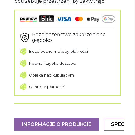
potrzebuje przestrzeni, by zakwitnąć.
Bezpieczeństwo zakorzenione
głęboko
Bezpieczne metody płatności
Pewna i szybka dostawa
Opieka nad kupującym
Ochrona płatności
INFORMACJE O PRODUKCIE
SPECYFI