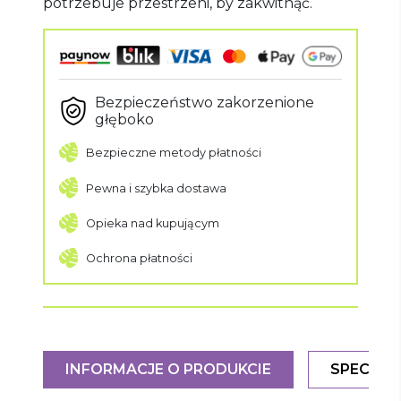
potrzebuje przestrzeni, by zakwitnąć.
Bezpieczeństwo zakorzenione
głęboko
Bezpieczne metody płatności
Pewna i szybka dostawa
Opieka nad kupującym
Ochrona płatności
INFORMACJE O PRODUKCIE
SPECYFI