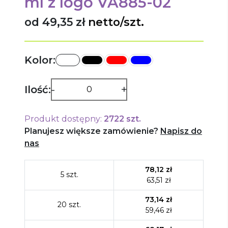
ml
z logo
VA885-02
od 49,35 zł
netto/szt.
Kolor:
-
+
Ilość:
Produkt dostępny:
2722
szt.
Planujesz większe zamówienie?
Napisz do
nas
78,12
zł
5
szt.
63,51
zł
73,14
zł
20
szt.
59,46
zł