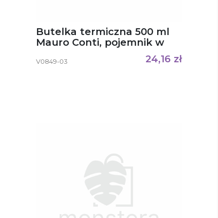
Butelka termiczna 500 ml
Mauro Conti, pojemnik w
zakrętce Noah
24,16
zł
V0849-03