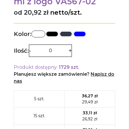
ml
z logo
VA567-02
od 20,92 zł
netto/szt.
Kolor:
-
+
Ilość:
Produkt dostępny:
1729
szt.
Planujesz większe zamówienie?
Napisz do
nas
36,27
zł
5
szt.
29,49
zł
33,11
zł
15
szt.
26,92
zł