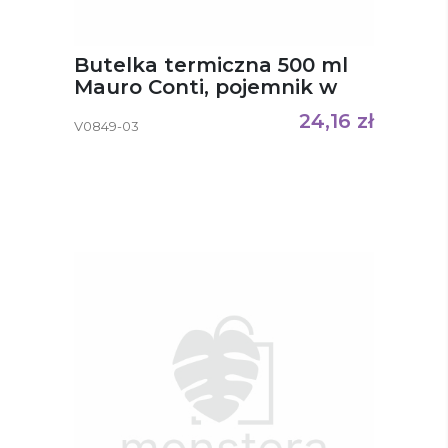
Butelka termiczna 500 ml
Mauro Conti, pojemnik w
zakrętce Noah
24,16
zł
V0849-03