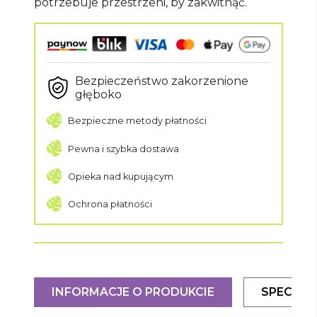
potrzebuje przestrzeni, by zakwitnąć.
Bezpieczeństwo zakorzenione
głęboko
Bezpieczne metody płatności
Pewna i szybka dostawa
Opieka nad kupującym
Ochrona płatności
INFORMACJE O PRODUKCIE
SPECYFI