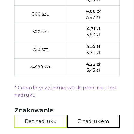
4,88
zł
300
szt.
3,97
zł
4,71
zł
500
szt.
3,83
zł
4,55
zł
750
szt.
3,70
zł
4,22
zł
>4999
szt.
3,43
zł
*
Cena dotyczy jednej sztuki produktu bez
nadruku
Znakowanie:
Bez nadruku
Z nadrukiem