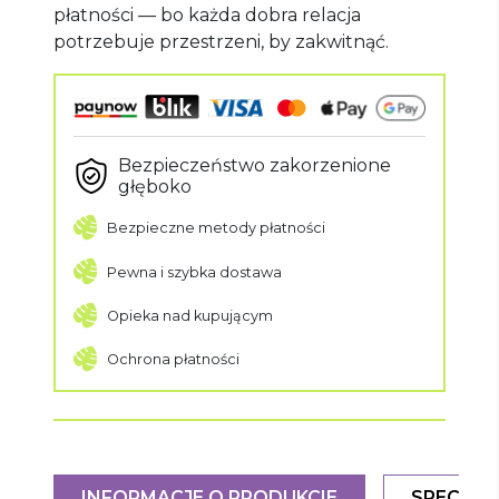
płatności — bo każda dobra relacja
potrzebuje przestrzeni, by zakwitnąć.
Bezpieczeństwo zakorzenione
głęboko
Bezpieczne metody płatności
Pewna i szybka dostawa
Opieka nad kupującym
Ochrona płatności
INFORMACJE O PRODUKCIE
SPECYFI