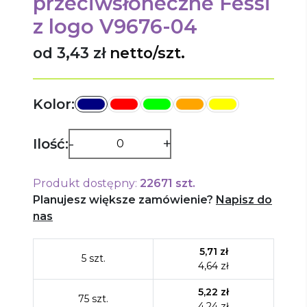
przeciwsłoneczne Fessi
z logo
V9676-04
od 3,43 zł
netto/szt.
Kolor:
-
+
Ilość:
Produkt dostępny:
22671
szt.
Planujesz większe zamówienie?
Napisz do
nas
5,71
zł
5
szt.
4,64
zł
5,22
zł
75
szt.
4,24
zł