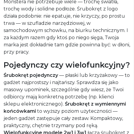
Monstera nie potrzebuje wiele — trochę światła,
trochę wody i solidne podłoże. Śrubokręt z logo
działa podobnie: nie epatuje, nie krzyczy, po prostu
trwa — w szufladzie narzędziowej, w
samochodowym schowku, na biurku technicznym. I
za każdym razem gdy ktoś po niego sięga, Twoja
marka jest dokładnie tam gdzie powinna być: w dłoni,
przy pracy.
Pojedynczy czy wielofunkcyjny?
Śrubokręt pojedynczy
— płaski lub krzyżakowy — to
gadżet najprostszy i najtańszy. Sprawdza się jako
masowy upominek, szczególnie gdy wiesz, że Twoi
odbiorcy mają konkretną potrzebę (np. klienci
sklepu elektronicznego).
Śrubokręt z wymiennymi
końcówkami
to wyższy poziom użyteczności —
jeden gadżet zastępuje cały zestaw. Kompaktowy,
praktyczny, chętnie trzymany pod ręką.
Wielofunkcyjne modele 2w1 i 3w1
łączą śrubokręt z