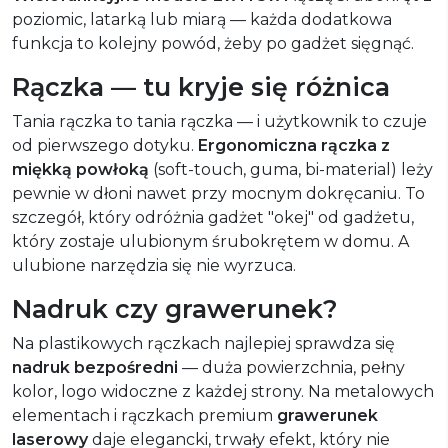
poziomic, latarką lub miarą — każda dodatkowa
funkcja to kolejny powód, żeby po gadżet sięgnąć.
Rączka — tu kryje się różnica
Tania rączka to tania rączka — i użytkownik to czuje
od pierwszego dotyku.
Ergonomiczna rączka z
miękką powłoką
(soft-touch, guma, bi-material) leży
pewnie w dłoni nawet przy mocnym dokręcaniu. To
szczegół, który odróżnia gadżet "okej" od gadżetu,
który zostaje ulubionym śrubokrętem w domu. A
ulubione narzędzia się nie wyrzuca.
Nadruk czy grawerunek?
Na plastikowych rączkach najlepiej sprawdza się
nadruk bezpośredni
— duża powierzchnia, pełny
kolor, logo widoczne z każdej strony. Na metalowych
elementach i rączkach premium
grawerunek
laserowy
daje elegancki, trwały efekt, który nie